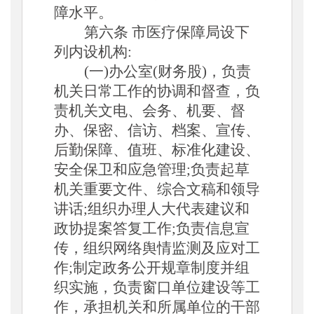
障水平。
第六条
市医疗保障局设下
列内设机构
:
(一)办公室(财务
股
)
，
负责
机关日常工作的协调和
督
查
，
负
责机关文电、会务、机要、督
办、保密、信访、档案、宣传、
后勤保障、值班、标准化建设、
安全保卫和应急管理
;负责起草
机关重要文件、综合文稿和领导
讲话;组织办理人大代表建议和
政协提案答复工作;负责信息宣
传，组织网络舆情监测及应对工
作;制定政务公开规章制度并组
织实施，负责窗口单位建设等工
作，承担机关和所属单位的干部