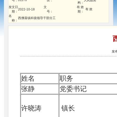
01170
号：
类：
人民政府
构：
发文日
文
有 效
有 效
2022-10-18
期：
号：
期：
名
西佛落镇科级领导干部分工
称：
发布
姓
名
职务
张静
党委书记
许晓涛
镇长