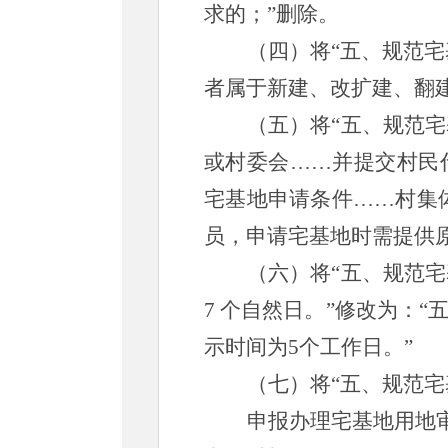
求的；
”删除。
（四）
将
“五、规范
者属于新建、改扩建、翻
（五）
将
“五、规范
或村委会
……
并提交村民
宅基地申请条件
……
村集
员，申请宅基地时需提供
（六）将
“五、规范
7 个自然日。”修改为：
示时间为
5个工作日
。
（七）将
“五、规范
申报办理宅基地用地