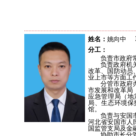
姓名：
姚向中
分工：
负责市政府
负责政府机
改革、国防动员
业上市等方面工
分管市政府
市发展和改革局
应急管理局（地
局、生态环境保
馆。
负责与安国
河北省安国市人
国监管支局及金
协助市长分