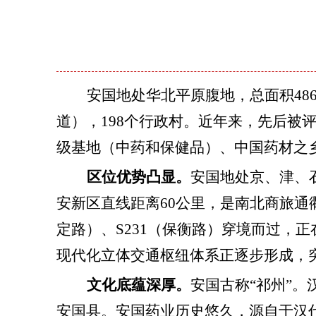
安国地处华北平原腹地，总面积
4
道），198个行政村。近年来，先后
级基地（中药和保健品）、中国药材之
区位优势凸显。
安国地处京、津、
安新区直线距离60公里，是南北商旅通
定路）、S231（保衡路）穿境而过，
现代化立体交通枢纽体系正逐步形成，
文化底蕴深厚。
安国古称
“祁州”
安国县。安国药业历史悠久，源自于汉