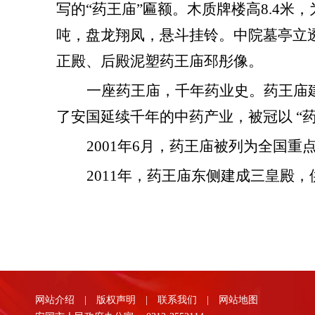
写的
“药王庙”匾额。木质牌楼高8.4
吨，盘龙翔凤，悬斗挂铃。中院墓亭立
正殿、后殿泥塑药王庙邳彤像。
一座药王庙，千年药业史。药王庙
了安国延续千年的中药产业，被冠以 “药
2001年6月，药王庙被列为全国重
2011年，药王庙东侧建成三皇殿
网站介绍
|
版权声明
|
联系我们
|
网站地图