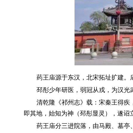
药王庙源于东汉，北宋拓址扩建。
邳彤少年研医，弱冠从戎，为汉光
清乾隆《祁州志》载：宋秦王得疾
即其地，始知为神（邳彤显灵），遂诏
药王庙分三进院落，由马殿、墓亭